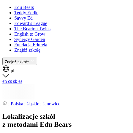
Edu Bears
Teddy Eddie
Savvy Ed
Edward’s League
The Bearton Twins
English to Grow
Synergy Garden
Fundacja Edurela
Znajdź szkołę
Znajdź szkołę
pl
en
cs
sk
es
Polska
śląskie
Janowice
Lokalizacje szkół
z metodami Edu Bears