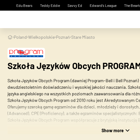
Edu Bears
Teddy Eddie
Savvy Ed
Edward’s League
The Beart
Poland
Wielkopolskie
Poznań
Stare Miasto
Szkoła Języków Obcych PROGRAM 
Szkoła Języków Obcych Program (dawniej Program-Bell i Bell Poznań
dwudziestoletnim doświadczeniu i wysokiej jakości nauczania. Szkoła
języka angielskiego na wszystkich poziomach zaawansowania dla róż
Szkoła Języków Obcych Program od 2010 roku jest Akredytowanym C
Oferujemy szeroką gamę egzaminów dla dzieci, młodzieży i dorosłych, 
(Advanced), CPE (Proficiency), a także egzaminów specjalistycznych: 
Szkoła Języków Obcych Program współpracuje z brytyjską instytucją Be
jednej z bardziej znanych brytyjskich organizacji edukacyjnych o ponad 
Show more
wyjazdów dzieci, młodzieży i dorosłych na kursy językowe w Wielkiej B
Działalność szkoły jest zróżnicowana. Prowadzimy kursy języka angielsk