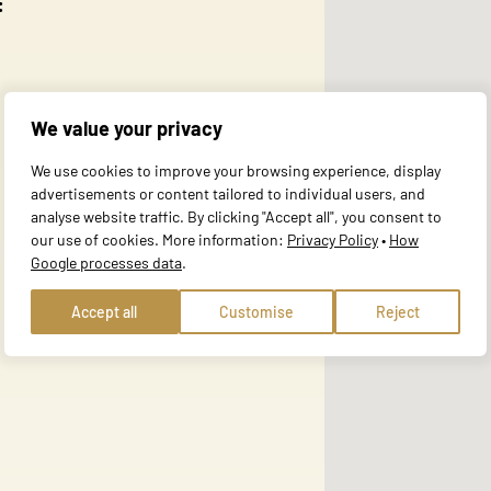
:
al for the basic functions of the website and the site will not function a
y personally identifiable information.
We value your privacy
website to remember information that changes the way the site behaves or 
We use cookies to improve your browsing experience, display
e in.
advertisements or content tailored to individual users, and
analyse website traffic. By clicking "Accept all", you consent to
our use of cookies. More information:
Privacy Policy
•
How
Google processes data
.
te owners to understand how visitors interact with websites by collecting
Accept all
Customise
Reject
 track visitors across websites. The intention is to display ads that are r
ore valuable for publishers and third-party advertisers.