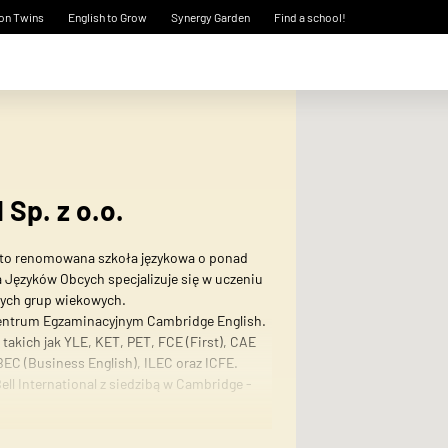
on Twins
English to Grow
Synergy Garden
Find a school!
Sp. z o.o.
) to renomowana szkoła językowa o ponad
 Języków Obcych specjalizuje się w uczeniu
nych grup wiekowych.
entrum Egzaminacyjnym Cambridge English.
takich jak YLE, KET, PET, FCE (First), CAE
BEC (Business English), ILEC oraz ICFE.
ll International z siedzibą w Cambridge -
pięćdziesięcioletniej tradycji w zakresie
rytanii.
iego dla dzieci od trzeciego roku życia,