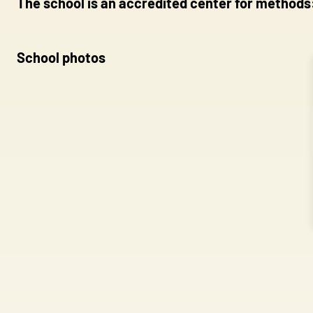
The school is an accredited center for methods
Necessary cookies are essenti
These cookies do not store an
School photos
Preferences
Preference cookies enable a 
language or the region you ar
Statistics
Statistic cookies help websi
anonymously.
Marketing
Marketing cookies are used to
individual user and thereby m
Unclassified