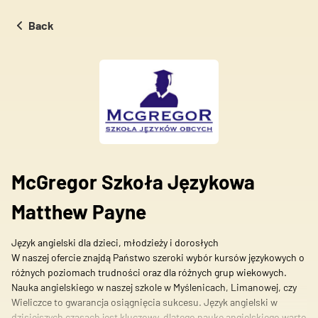
Back
We use cookies to personalise content and ads, to provide social
media features, and to analyse traffic on our website. We also
share information about your use of our site with our social
media, advertising and analytics partners. These partners may
combine this information with other data you have provided to
them or that they have collected during your use of their services.
Necessary
McGregor Szkoła Językowa
Necessary cookies are essential for the basic functions of the
Matthew Payne
website and the site will not function as intended without them.
These cookies do not store any personally identifiable
Język angielski dla dzieci, młodzieży i dorosłych
information.
W naszej ofercie znajdą Państwo szeroki wybór kursów językowych o
różnych poziomach trudności oraz dla różnych grup wiekowych.
Preferences
Nauka angielskiego w naszej szkole w Myślenicach, Limanowej, czy
Wieliczce to gwarancja osiągnięcia sukcesu. Język angielski w
Preference cookies enable a website to remember information
dzisiejszych czasach jest kluczowy, dlatego naukę angielskiego warto