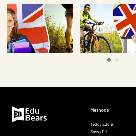
Methods
Teddy Eddie
Savvy Ed