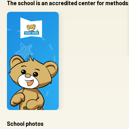
The school is an accredited center for methods
Preference cookies enable a 
language or the region you ar
Statistics
Statistic cookies help websi
anonymously.
Marketing
Marketing cookies are used to
individual user and thereby m
Unclassified
Unclassified cookies are cook
Save my pre
School photos