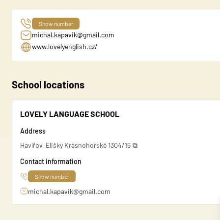
+420776223647
Show number
michal.kapavik@gmail.com
www.lovelyenglish.cz/
School locations
We use cookies to personalise
share information about your
LOVELY LANGUAGE SCHOOL
this information with other d
Address
Havířov, Elišky Krásnohorské 1304/16
Necessary
Contact information
Necessary cookies are essenti
+420776223647
Show number
These cookies do not store an
michal.kapavik@gmail.com
Preferences