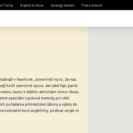
on Twins
English to Grow
Synergy Garden
Find a school!
ádraží v Havířově. Jsme hrdi na to, že nás
zejí kvůli samotné výuce, ale také fajn partě.
 vedou často k dalším aktivitám mimo školu.
etně speciální výukové metody pro děti
ích pořádáme příměstské tábory a výlety do
onverzační kurz angličtiny, podívat se jak to