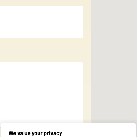
 content and ads, to provide social media features, and to analyse traffic
 use of our site with our social media, advertising and analytics partner
ata you have provided to them or that they have collected during your use 
al for the basic functions of the website and the site will not function a
y personally identifiable information.
We value your privacy