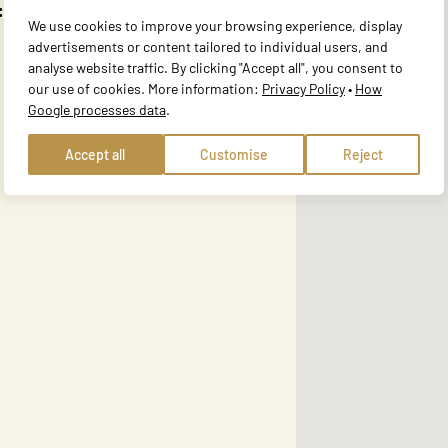
:
website to remember information that changes the way the site behaves or 
We use cookies to improve your browsing experience, display
e in.
advertisements or content tailored to individual users, and
analyse website traffic. By clicking "Accept all", you consent to
our use of cookies. More information:
Privacy Policy
•
How
Google processes data
.
te owners to understand how visitors interact with websites by collecting
Accept all
Customise
Reject
 track visitors across websites. The intention is to display ads that are r
ore valuable for publishers and third-party advertisers.
ies that we are in the process of classifying, together with the providers 
ferences
Accept all