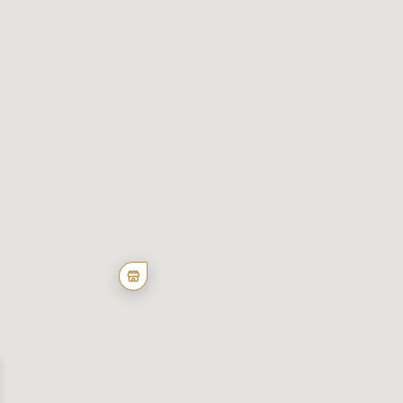
 on our website. We also
s. These partners may combine
of their services.
s intended without them.