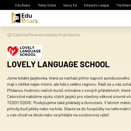
Edu Bears
Teddy Eddie
Savvy Ed
Edward’s League
The Beart
Czechia
Moravskoslezský Kraj
Havířov
LOVELY LANGUAGE SCHOOL
Jsme lokální jazykovka, která se nachází přímo naproti autobusového n
mají v oblibě nejen místní, ale lidé z celého regionu. Rádi se u nás schá
Přidanou hodnotu našich kurzů vnímáme v nových přátelstvích, které
Celoročně nabízíme výuku cizích jazyků pro všechny věkové úrovně vč
TEDDY EDDIE. Poskytujeme také překlady a tlumočení. V letních měsíc
přírody buď pěšky nebo na kole. Stavte se do hospůdky na neformální k
u nás chodí ve škole nebo se přidejte na outdoorový výlet!