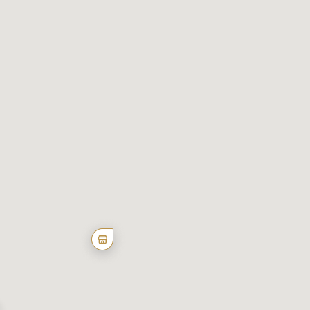
 on our website. We also
s. These partners may combine
of their services.
s intended without them.