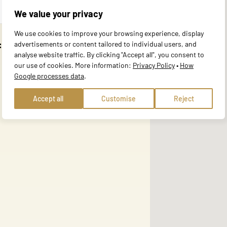
We value your privacy
website to remember information that changes the way the site behaves or 
We use cookies to improve your browsing experience, display
e in.
:
advertisements or content tailored to individual users, and
analyse website traffic. By clicking "Accept all", you consent to
our use of cookies. More information:
Privacy Policy
•
How
Google processes data
.
te owners to understand how visitors interact with websites by collecting
Accept all
Customise
Reject
 track visitors across websites. The intention is to display ads that are r
ore valuable for publishers and third-party advertisers.
ies that we are in the process of classifying, together with the providers 