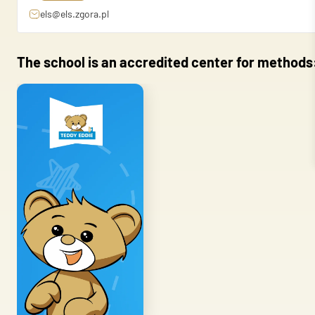
Preferences
els@els.zgora.pl
Preference cookies enable a 
language or the region you ar
The school is an accredited center for methods
Statistics
Statistic cookies help websi
anonymously.
Marketing
Marketing cookies are used to
individual user and thereby m
Unclassified
Unclassified cookies are cook