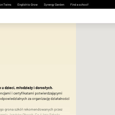
on Twins
English to Grow
Synergy Garden
Find a school!
 u dzieci, młodzieży i dorosłych.
ncjami i certyfikatami potwierdzającymi
dpowiedzialnych za organizację działalności
arnego grona szkół rekomendowanych przez
czaniu Języków Obcych
.
Co 4 lata Szkoła