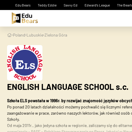
Edu Bears
Teddy Eddie
Savvy Ed
Edward’s League
The Beart
Poland
Lubuskie
Zielona Góra
ENGLISH LANGUAGE SCHOOL s.c.
Szkoła ELS powstała w 1996r. by rozwijać znajomość języków obcych
Po ponad 20 latach działalności możemy pochwalić się licznymi refere
zaangażowanie w prace, zarówno naszych lektorów, jak również osób o
Szkoły.
Od maja 2011r., jako jedyna szkoła w regionie, zaliczamy się do elit
organizację - PASE -
Polskiego Stowarzyszenia na Rzecz Jakości w Nau