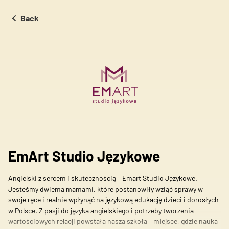
Back
We use cookies to personalise content and ads, to provide social
media features, and to analyse traffic on our website. We also
share information about your use of our site with our social
media, advertising and analytics partners. These partners may
combine this information with other data you have provided to
them or that they have collected during your use of their services.
Necessary
Necessary cookies are essential for the basic functions of the
EmArt Studio Językowe
website and the site will not function as intended without them.
These cookies do not store any personally identifiable
information.
Angielski z sercem i skutecznością – Emart Studio Językowe.
Jesteśmy dwiema mamami, które postanowiły wziąć sprawy w
swoje ręce i realnie wpłynąć na językową edukację dzieci i dorosłych
Preferences
w Polsce. Z pasji do języka angielskiego i potrzeby tworzenia
wartościowych relacji powstała nasza szkoła – miejsce, gdzie nauka
Preference cookies enable a website to remember information