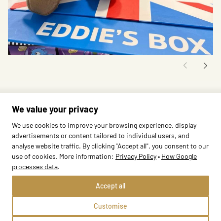
We value your privacy
We use cookies to improve your browsing experience, display
advertisements or content tailored to individual users, and
analyse website traffic. By clicking "Accept all", you consent to our
use of cookies. More information:
Privacy Policy
•
How Google
processes data
.
Methods
Edu Bears
Accept all
Teddy Eddie
Other
Savvy Ed
Customise
Home
Edward’s League
Business Contact
Information Clause