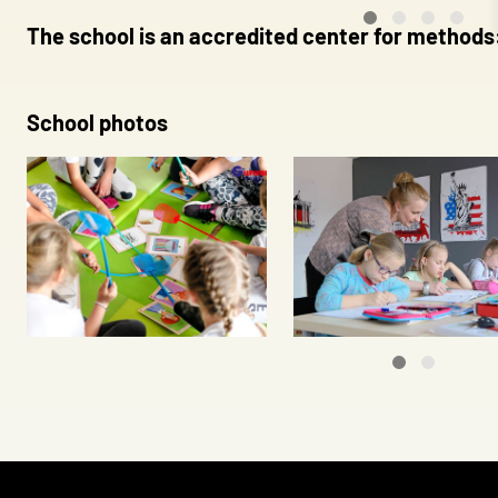
The school is an accredited center for methods
Marketing
Marketing cookies are used to
individual user and thereby m
School photos
Unclassified
Unclassified cookies are cook
Save my pre