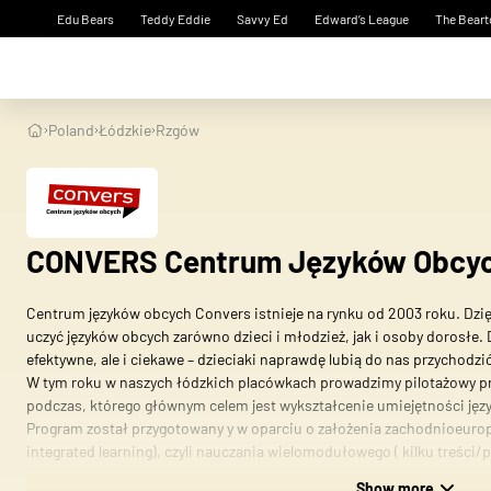
Edu Bears
Teddy Eddie
Savvy Ed
Edward’s League
The Beart
Poland
Łódzkie
Rzgów
CONVERS Centrum Języków Obcy
Centrum języków obcych Convers istnieje na rynku od 2003 roku. Dzi
uczyć języków obcych zarówno dzieci i młodzież, jak i osoby dorosłe. D
efektywne, ale i ciekawe – dzieciaki naprawdę lubią do nas przychodzić
W tym roku w naszych łódzkich placówkach prowadzimy pilotażowy p
podczas, którego głównym celem jest wykształcenie umiejętności j
Program został przygotowany y w oparciu o założenia zachodnioeurop
integrated learning), czyli nauczania wielomodułowego ( kilku treści/p
W duchu CLIL mamy zamiar nauczyć dzieci języka angielskiego oraz r
Show more