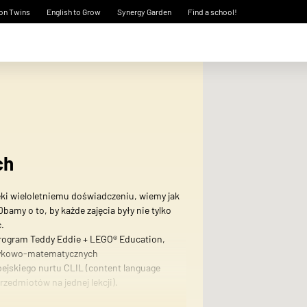
on Twins
English to Grow
Synergy Garden
Find a school!
ch
ęki wieloletniemu doświadczeniu, wiemy jak
bamy o to, by każde zajęcia były nie tylko
.
rogram Teddy Eddie + LEGO® Education,
ęzykowo-matematycznych
ejskiego nurtu CLIL (content language
rzedmiotów na jednej lekcji).
ozwijać umiejętności matematyczne,czyli